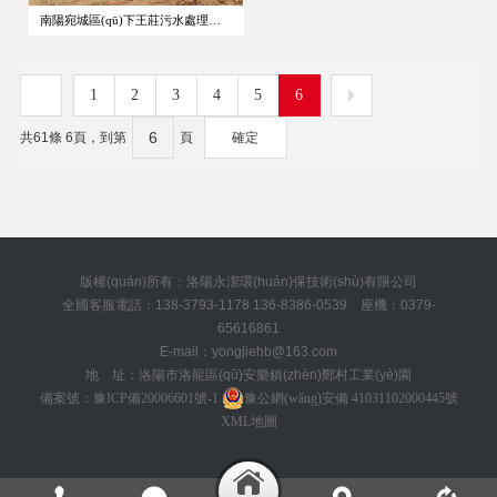
南陽宛城區(qū)下王莊污水處理廠項目
1
2
3
4
5
6
共61條 6頁，到第
頁
確定
版權(quán)所有：洛陽永潔環(huán)保技術(shù)有限公司
全國客服電話：138-3793-1178 136-8386-0539 座機：0379-
65616861
E-mail：yongjiehb@163.com
地 址：洛陽市洛龍區(qū)安樂鎮(zhèn)鄭村工業(yè)園
備案號：
豫ICP備20006601號-1
豫公網(wǎng)安備 41031102000445號
XML地圖