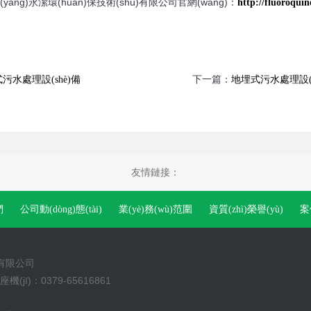
áng)永潔環(huán)保技術(shù)有限公司官網(wǎng)：
http://fluoroquin
下一篇：
水處理設(shè)備
地埋式污水處理設(sh
友情鏈接：
們
公司動(dòng)態(tài)
業(yè)務(wù)范圍
資質(zhì)榮譽(yù)
案
ù)有限公司
機(jī)：0379-65616861