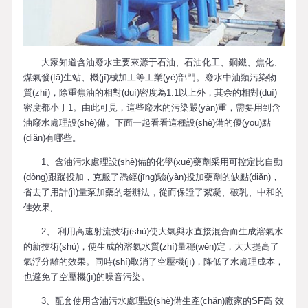
大家知道含油廢水主要來源于石油、石油化工、鋼鐵、焦化、
煤氣發(fā)生站、機(jī)械加工等工業(yè)部門。廢水中油類污染物
質(zhì)，除重焦油的相對(duì)密度為1.1以上外，其余的相對(duì)
密度都小于1。由此可見，這些廢水的污染嚴(yán)重，需要用到含
油廢水處理設(shè)備。下面一起看看這種設(shè)備的優(yōu)點
(diǎn)有哪些。
1、含油污水處理設(shè)備的化學(xué)藥劑采用可控定比自動
(dòng)跟蹤投加，克服了憑經(jīng)驗(yàn)投加藥劑的缺點(diǎn)，
省去了用計(jì)量泵加藥的老辦法，從而保證了絮凝、破乳、中和的
佳效果;
2、 利用高速射流技術(shù)使大氣與水直接混合而生成溶氣水
的新技術(shù)，使生成的溶氣水質(zhì)量穩(wěn)定，大大提高了
氣浮分離的效果。同時(shí)取消了空壓機(jī)，降低了水處理成本，
也避免了空壓機(jī)的噪音污染。
3、配套使用含油污水處理設(shè)備生產(chǎn)廠家的SF高 效