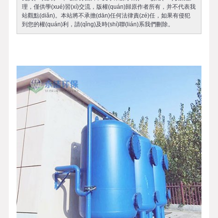
理，僅供學(xué)習(xí)交流，版權(quán)歸原作者所有，并不代表我
站觀點(diǎn)。本站將不承擔(dān)任何法律責(zé)任，如果有侵犯
到您的權(quán)利，請(qǐng)及時(shí)聯(lián)系我們刪除。