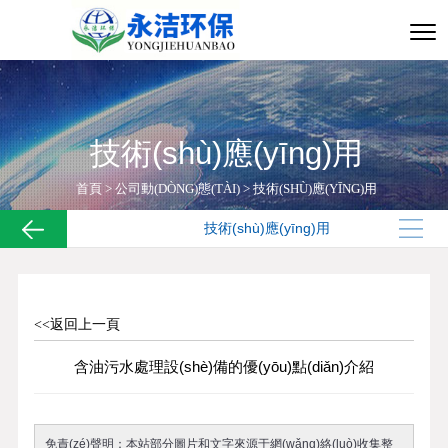
技術(shù)應(yīng)用
首頁
>
公司動(DÒNG)態(TÀI)
>
技術(SHÙ)應(YĪNG)用
技術(shù)應(yīng)用
<<返回上一頁
含油污水處理設(shè)備的優(yōu)點(diǎn)介紹
免責(zé)聲明：本站部分圖片和文字來源于網(wǎng)絡(luò)收集整